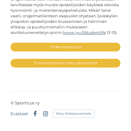
tarvittaessa myös muista opiskelijoiden käytössä olevista
hyvinvointi- ja mielenterveyspalveluista. Mikäli tarve
vaatii, ongelmatilanteen osapuolet ohjataan Jyväskylän
yliopiston opiskelijoiden kiusaamisen ja häirinnän
ehkäisy- ja puuttumismallin mukaiseen
sovittelumenettelyn piiriin (
www.jyu.fi/studentlife
12-13).
Yhdenvertaisuus
Turvallisemman tilan periaatteet
©
Sporticus ry
Evästeet
Tehty Yhdistysavaimella
Facebook
Instagram