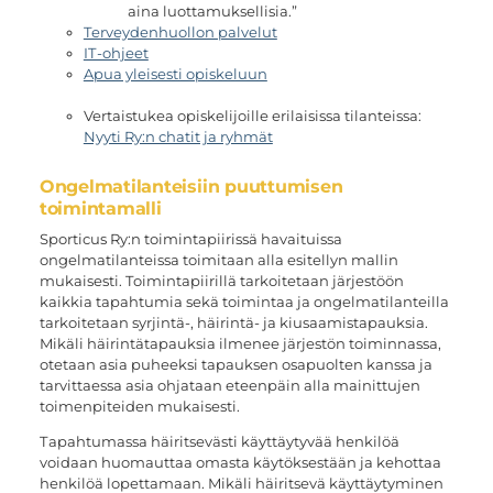
aina luottamuksellisia.”
Terveydenhuollon palvelut
IT-ohjeet
Apua yleisesti opiskeluun
Vertaistukea opiskelijoille erilaisissa tilanteissa:
Nyyti Ry:n chatit ja ryhmät
Ongelmatilanteisiin puuttumisen
toimintamalli
Sporticus Ry:n toimintapiirissä havaituissa
ongelmatilanteissa toimitaan alla esitellyn mallin
mukaisesti. Toimintapiirillä tarkoitetaan järjestöön
kaikkia tapahtumia sekä toimintaa ja ongelmatilanteilla
tarkoitetaan syrjintä-, häirintä- ja kiusaamistapauksia.
Mikäli häirintätapauksia ilmenee järjestön toiminnassa,
otetaan asia puheeksi tapauksen osapuolten kanssa ja
tarvittaessa asia ohjataan eteenpäin alla mainittujen
toimenpiteiden mukaisesti.
Tapahtumassa häiritsevästi käyttäytyvää henkilöä
voidaan huomauttaa omasta käytöksestään ja kehottaa
henkilöä lopettamaan. Mikäli häiritsevä käyttäytyminen