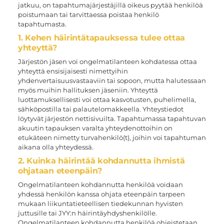
jatkuu, on tapahtumajärjestäjillä oikeus pyytää henkilöä
poistumaan tai tarvittaessa poistaa henkilö
tapahtumasta.
1. Kehen häirintätapauksessa tulee ottaa
yhteyttä?
Järjestön jäsen voi ongelmatilanteen kohdatessa ottaa
yhteyttä ensisijaisesti nimettyihin
yhdenvertaisuusvastaaviin tai sopoon, mutta halutessaan
myös muihin hallituksen jäseniin. Yhteyttä
luottamuksellisesti voi ottaa kasvotusten, puhelimella,
sähköpostilla tai palautelomakkeella. Yhteystiedot
löytyvät järjestön nettisivuilta. Tapahtumassa tapahtuvan
akuutin tapauksen varalta yhteydenottoihin on
etukäteen nimetty turvahenkilö(t), joihin voi tapahtuman
aikana olla yhteydessä.
2. Kuinka häirintää kohdannutta ihmistä
ohjataan eteenpäin?
Ongelmatilanteen kohdannutta henkilöä voidaan
yhdessä henkilön kanssa ohjata eteenpäin tarpeen
mukaan liikuntatieteellisen tiedekunnan hyvisten
juttusille tai JYY:n häirintäyhdyshenkilölle.
Ongelmatilanteen kohdannutta henkilöä ohjeistetaan