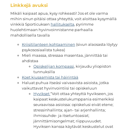
Linkkejä avuksi
Mikäli kaipaat apua, kysy rohkeasti! Jos et ole varma
mihin sinun pitäisi ottaa yhteyttä, voit aloittaa kysymällä
vinkkiä Sporticuksen
hallitukselta
, pyrimme
huolehtimaan hyvinvoinnistanne parhaalla
mahdollisella tavalla
Kriisitilanteen kohtaaminen
(sivun alaosasta löytyy
psykososiaalista tukea)
Mieli maassa, stressaa masentaa, jännittää tai
ahdistaa
Opiskelijan kompassi
, kirjaudu yliopiston
tunnuksilla
Koet kiusaamista tai häirintää
Haluat puhua itseäsi vaivaavista asioista, jotka
vaikuttavat hyvinvointiisi tai opiskeluun
Hyvikset
“Voit ottaa yhteyttä hyvikseen, jos
kaipaat keskustelukumppania esimerkiksi
seuraavissa asioissa: opiskelusi eivät etene;
stressinhallinta; ajan- tai arjenhallinta;
ihmissuhde- ja itsetuntoasiat;
jännittämisongelmat; riippuvuudet.
Hyviksen kanssa käytävät keskustelut ovat