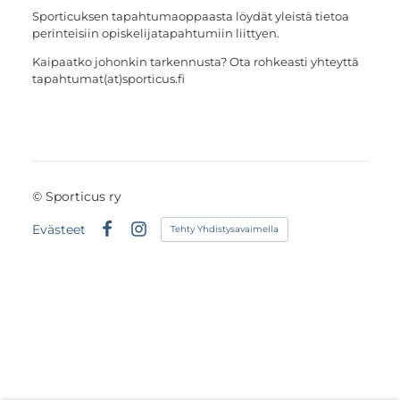
Sporticuksen tapahtumaoppaasta löydät yleistä tietoa
perinteisiin opiskelijatapahtumiin liittyen.
Kaipaatko johonkin tarkennusta? Ota rohkeasti yhteyttä
tapahtumat(at)sporticus.fi
©
Sporticus ry
Evästeet
Tehty Yhdistysavaimella
Facebook
Instagram