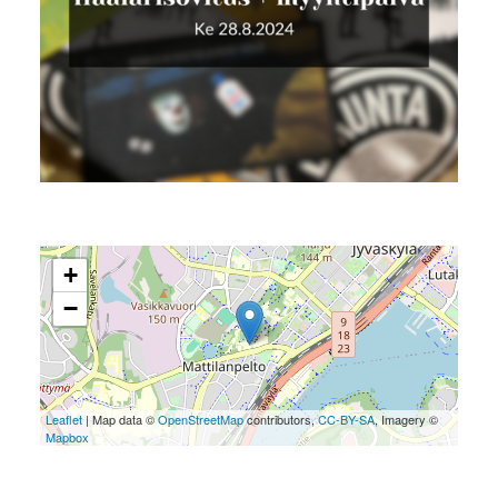
+
−
Leaflet
| Map data ©
OpenStreetMap
contributors,
CC-BY-SA
, Imagery ©
Mapbox