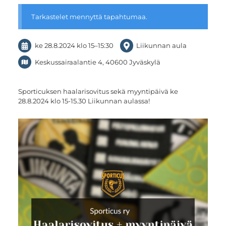
Tarkastelet mennyttä tapahtumaa.
ke 28.8.2024
klo 15
–
15:30
Liikunnan aula
Keskussairaalantie 4, 40600 Jyväskylä
Sporticuksen haalarisovitus sekä myyntipäivä ke
28.8.2024 klo 15-15.30 Liikunnan aulassa!