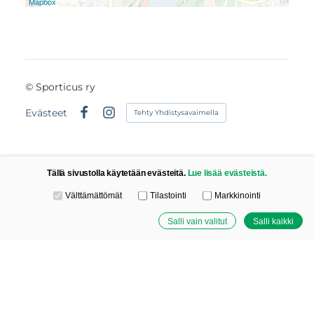
Mapbox
©
Sporticus ry
Evästeet
Tehty Yhdistysavaimella
Facebook
Instagram
Tällä sivustolla käytetään evästeitä.
Lue lisää evästeistä.
Valitse käytettävät evästeet
Välttämättömät
Tilastointi
Markkinointi
Salli vain valitut
Salli kaikki