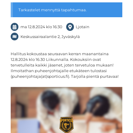
Tarkastelet mennyttä tapahtumaa.
ma 12.8.2024
klo 16:30
Ljotain
Keskussairaalantie 2, Jyväskylä
Hallitus kokoustaa seuraavan kerran maanantaina
12.8.2024 klo 16.30 Liikunnalla. Kokouksiin ovat
tervetulleita kaikki jäsenet, joten tervetuloa mukaan!
Ilmoitathan puheenjohtajalle etukäteen tulostasi
(puheenjohtaja(at)sporticus.fi). Tarjolla pientä purtavaa!