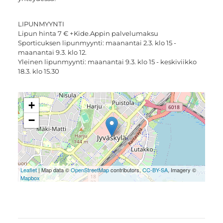
LIPUNMYYNTI
Lipun hinta 7 € +Kide.Appin palvelumaksu
Sporticuksen lipunmyynti: maanantai 2.3. klo 15 -
maanantai 9.3. klo 12.
Yleinen lipunmyynti: maanantai 9.3. klo 15 - keskiviikko
18.3. klo 15.30
+
−
Leaflet
| Map data ©
OpenStreetMap
contributors,
CC-BY-SA
, Imagery ©
Mapbox