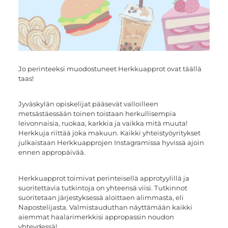
Jo perinteeksi muodostuneet Herkkuapprot ovat täällä
taas!
Jyväskylän opiskelijat pääsevät valloilleen
metsästäessään toinen toistaan herkullisempia
leivonnaisia, ruokaa, karkkia ja vaikka mitä muuta!
Herkkuja riittää joka makuun. Kaikki yhteistyöyritykset
julkaistaan Herkkuapprojen Instagramissa hyvissä ajoin
ennen appropäivää.
Herkkuapprot toimivat perinteisellä approtyylillä ja
suoritettavia tutkintoja on yhteensä viisi. Tutkinnot
suoritetaan järjestyksessä aloittaen alimmasta, eli
Napostelijasta. Valmistauduthan näyttämään kaikki
aiemmat haalarimerkkisi appropassin noudon
yhteydessä!