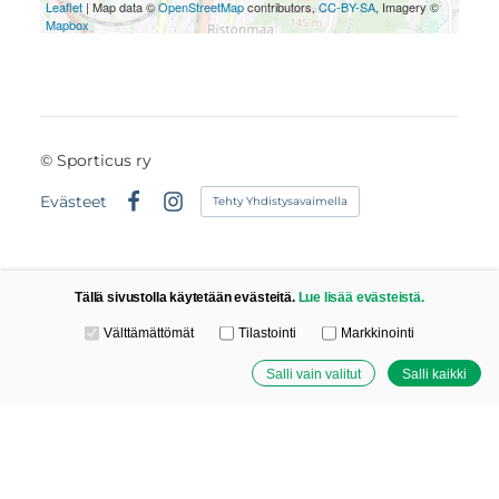
Leaflet
| Map data ©
OpenStreetMap
contributors,
CC-BY-SA
, Imagery ©
Mapbox
©
Sporticus ry
Evästeet
Tehty Yhdistysavaimella
Facebook
Instagram
Tällä sivustolla käytetään evästeitä.
Lue lisää evästeistä.
Valitse käytettävät evästeet
Välttämättömät
Tilastointi
Markkinointi
Salli vain valitut
Salli kaikki