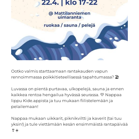
Ootko valmis starttaamaan rantakauden vapun
rennoimmassa poikkitieteellisessä tapahtumassa? 🏖️
Luvassa on pientä purtavaa, ulkopelejä, sauna ja ennen
kaikkea rentoa hengailua hyvässä seurassa. 💛 Nappaa
lippu Kide.appista ja tuu mukaan fiilistelemään ja
pelailemaan!
Nappaa mukaan uikkarit, piknikviltti ja kaverit (tai tuu
yksin!) ja tule viettämään kesän ensimmäistä rantapäivää
👙☀️