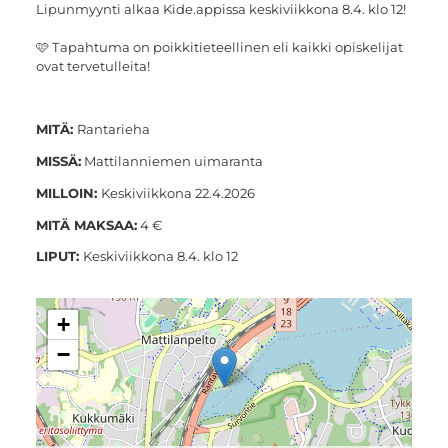
Lipunmyynti alkaa Kide.appissa keskiviikkona 8.4. klo 12!
🩷 Tapahtuma on poikkitieteellinen eli kaikki opiskelijat
ovat tervetulleita!
MITÄ:
Rantarieha
MISSÄ:
Mattilanniemen uimaranta
MILLOIN:
Keskiviikkona 22.4.2026
MITÄ MAKSAA:
4 €
LIPUT:
Keskiviikkona 8.4. klo 12
+
−