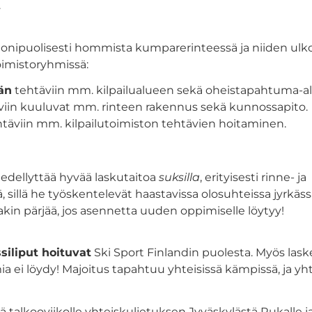
.
nipuolisesti hommista kumparerinteessä ja niiden ulkop
toimistoryhmissä:
än
tehtäviin mm. kilpailualueen sekä oheistapahtuma-a
iin kuuluvat mm. rinteen rakennus sekä kunnossapito.
täviin mm. kilpailutoimiston tehtävien hoitaminen.
edellyttää hyvää laskutaitoa
suksilla
, erityisesti rinne- ja
, sillä he työskentelevät haastavissa olosuhteissa jyrkä
akin pärjää, jos asennetta uuden oppimiselle löytyy!
ssiliput hoituvat
Ski Sport Finlandin puolesta. Myös las
mia ei löydy! Majoitus tapahtuu yhteisissä kämpissä, ja 
ää talkooviikolle yhteiskuljetuksen Jyväskylästä Rukalle ja