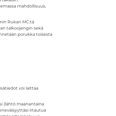
olemassa mahdollisuus,
mmin Rukan MC:tä
avan talkoojengin sekä
ennetään porukka toisesta
ätiedot voi laittaa
si (lähtö maanantaina
eneväisyyttäsi irtautua