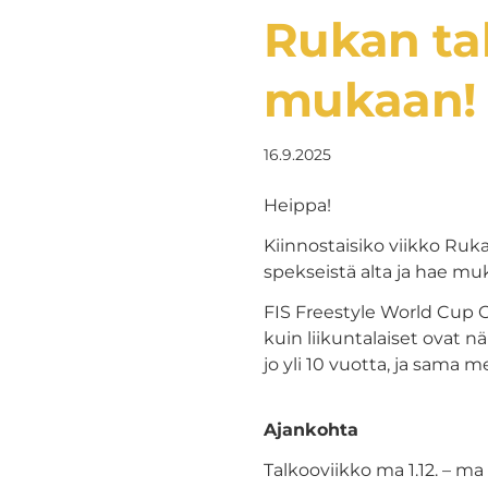
Rukan tal
mukaan!
16.9.2025
Heippa!
Kiinnostaisiko viikko Ruka
spekseistä alta ja hae mu
FIS Freestyle World Cup O
kuin liikuntalaiset ovat n
jo yli 10 vuotta, ja sama 
Ajankohta
Talkooviikko ma 1.12. – ma 