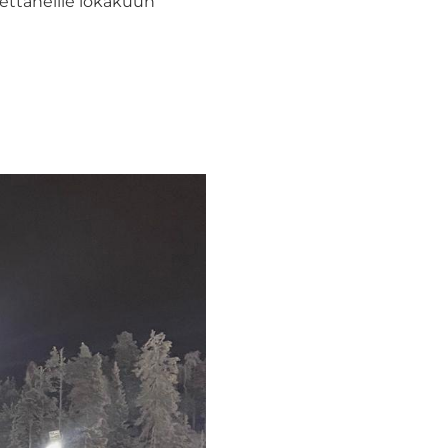
hettäneille lokakuun