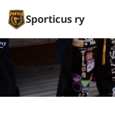
Siirry
sivun
Sporticus ry
sisältöön