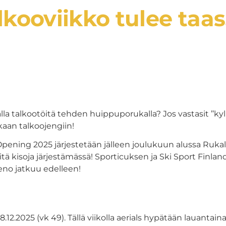
kooviikko tulee taas
lla talkootöitä tehden huippuporukalla? Jos vastasit ’’kyl
kaan talkoojengiin!
pening 2025 järjestetään jälleen joulukuun alussa Ruka
äitä kisoja järjestämässä! Sporticuksen ja Ski Sport Finla
meno jatkuu edelleen!
8.12.2025 (vk 49). Tällä viikolla aerials hypätään lauantain