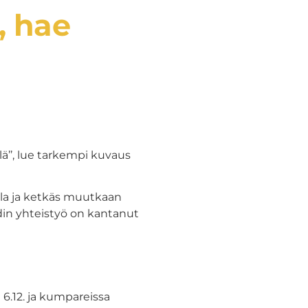
, hae
lä’’, lue tarkempi kuvaus
lla ja ketkäs muutkaan
ndin yhteistyö on kantanut
a 6.12. ja kumpareissa