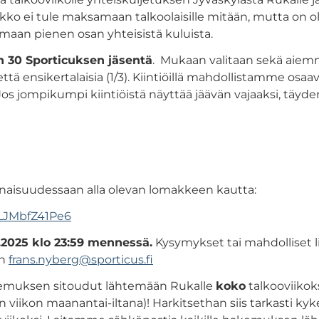
ikko ei tule maksamaan talkoolaisille mitään, mutta on 
aan pienen osan yhteisistä kuluista.
n 30 Sporticuksen jäsentä
. Mukaan valitaan sekä aie
 että ensikertalaisia (1/3). Kiintiöillä mahdollistamme osa
s jompikumpi kiintiöistä näyttää jäävän vajaaksi, täyd
aisuudessaan alla olevan lomakkeen kautta:
gLJMbfZ41Pe6
2025 klo 23:59 mennessä.
Kysymykset tai mahdolliset lis
en
frans.nyberg@sporticus.fi
emuksen sitoudut lähtemään Rukalle
koko
talkooviikok
 viikon maanantai-iltana)! Harkitsethan siis tarkasti kyk