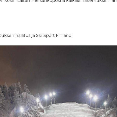
i viikoksi. Laitamme sähköpostia kaikille hakemuksen lä
cuksen hallitus ja Ski Sport Finland