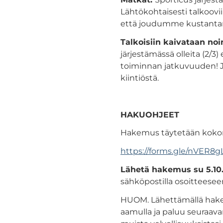
Lähtökohtaisesti talkoovi
että joudumme kustantam
Talkoisiin kaivataan noi
järjestämässä olleita (2/3)
toiminnan jatkuvuuden! Jo
kiintiöstä.
HAKUOHJEET
Hakemus täytetään kokon
https://forms.gle/nVER8
Lähetä hakemus su 5.10.
sähköpostilla osoitteese
HUOM. Lähettämällä hak
aamulla ja paluu seuraavan