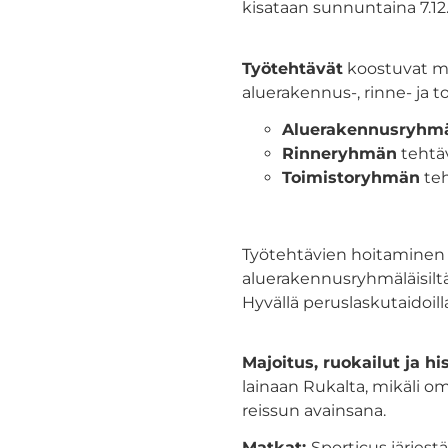
kisataan sunnuntaina 7.12
Työtehtävät
koostuvat mo
aluerakennus-, rinne- ja 
Aluerakennusryhm
Rinneryhmän
tehtäv
Toimistoryhmän
teh
Työtehtävien hoitaminen 
aluerakennusryhmäläisiltä
Hyvällä peruslaskutaidoill
Majoitus, ruokailut ja hi
lainaan Rukalta, mikäli o
reissun avainsana.
Matkat:
Sporticus järjest