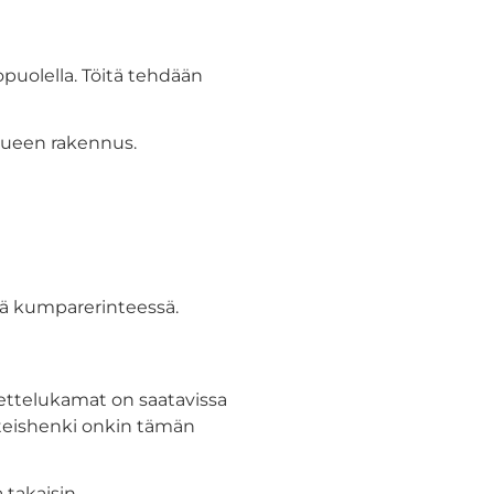
uolella. Töitä tehdään
lueen rakennus.
ssä kumparerinteessä.
kettelukamat on saatavissa
yhteishenki onkin tämän
 takaisin.